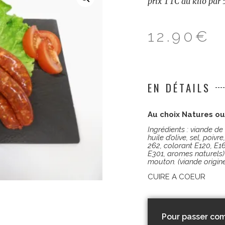
prix TTC au kilo par 
12.90
€
EN DÉTAILS
Au choix Natures o
Ingrédients : viande d
huile d’olive,
sel, poivre
262, colorant E120, E1
E301, aromes naturels)
mouton. (viande origin
CUIRE A COEUR
Pour passer com