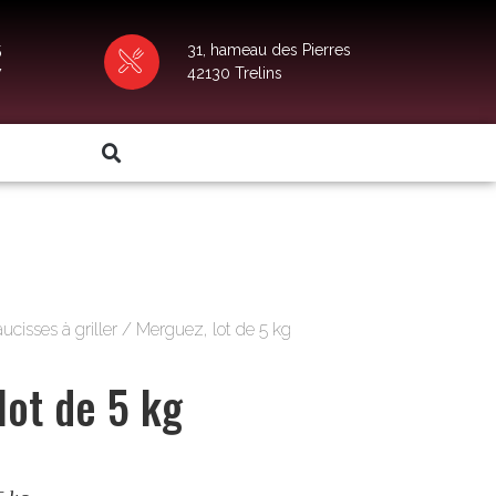
5
31, hameau des Pierres
7
42130 Trelins
aucisses à griller
/ Merguez, lot de 5 kg
lot de 5 kg