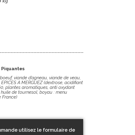
5 kg
u Piquantes
e boeuf, viande d’agneau, viande de veau,
,
EPICES A MERGUEZ (dextrose, acidifiant
60, plantes aromatiques, anti oxydant
 huile de tournesol, boyau :
menu
e France)
mande utilisez le formulaire de