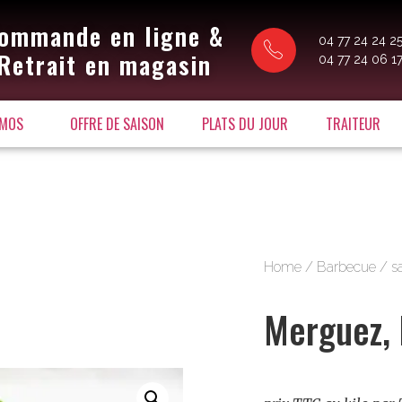
ommande en ligne &
04 77 24 24 2
Retrait en magasin
04 77 24 06 1
MOS
OFFRE DE SAISON
PLATS DU JOUR
TRAITEUR
Home
/
Barbecue
/
s
Merguez, 