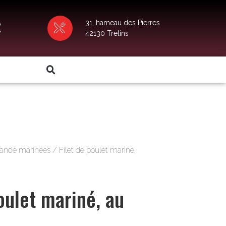
5
31, hameau des Pierres
7
42130 Trelins
iande marinées
/ Filet de poulet mariné,
oulet mariné, au