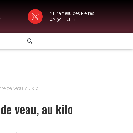
5
31, hameau des Pierres
7
42130 Trelins
tte de veau, au kilo
de veau, au kilo