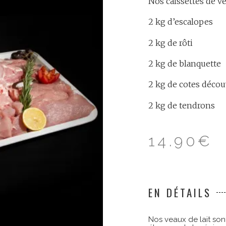
Nos caissettes de v
2 kg d’escalopes
2 kg de rôti
2 kg de blanquette
2 kg de cotes décou
2 kg de tendrons
14.90
€
EN DÉTAILS
Nos veaux de lait son