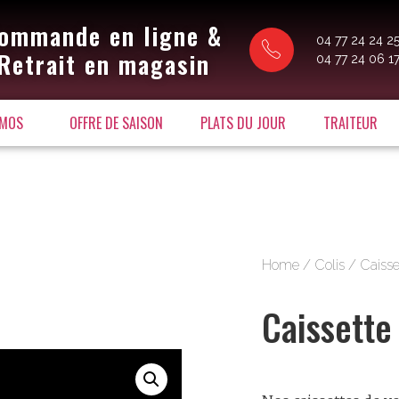
ommande en ligne &
04 77 24 24 2
Retrait en magasin
04 77 24 06 1
MOS
OFFRE DE SAISON
PLATS DU JOUR
TRAITEUR
Home
/
Colis
/ Caisse
Caissette 